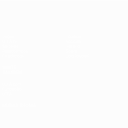
adversários
Benfica -
UEFA Europa League
checos
PSV
Jogos
Equipas
UEFA.tv
Notícias
Sorteios
História
Passatempos
Sobre
Estatísticas
Loja (clubes)
VISITE
TAMBÉM
UEFA.com
Fundação
UEFA
MUDAR IDIOMA
Português
English
Français
Deutsch
Русский
Español
Italiano
Português