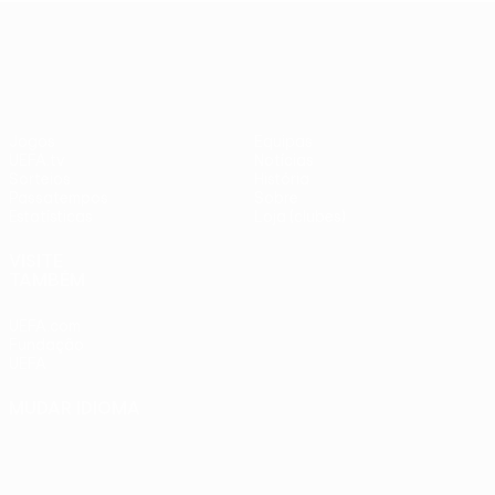
adversários
Benfica -
UEFA Europa League
checos
PSV
Jogos
Equipas
UEFA.tv
Notícias
Sorteios
História
Passatempos
Sobre
Estatísticas
Loja (clubes)
VISITE
TAMBÉM
UEFA.com
Fundação
UEFA
MUDAR IDIOMA
Português
English
Français
Deutsch
Русский
Español
Italiano
Português