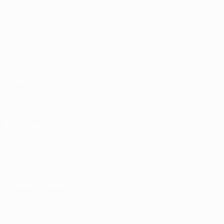
adversários
Benfica -
UEFA Europa League
checos
PSV
Jogos
Equipas
UEFA.tv
Notícias
Sorteios
História
Passatempos
Sobre
Estatísticas
Loja (clubes)
VISITE
TAMBÉM
UEFA.com
Fundação
UEFA
MUDAR IDIOMA
Português
English
Français
Deutsch
Русский
Español
Italiano
Português