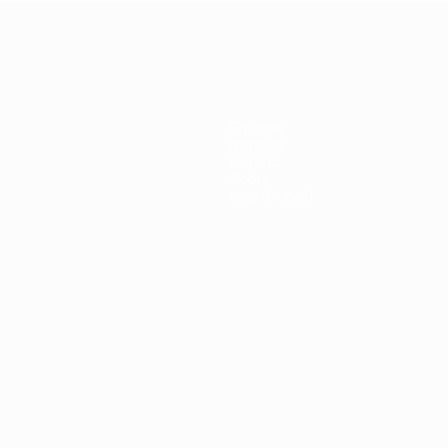
United
italiano
Equipas
Notícias
História
Sobre
Loja (clubes)
iano
Português