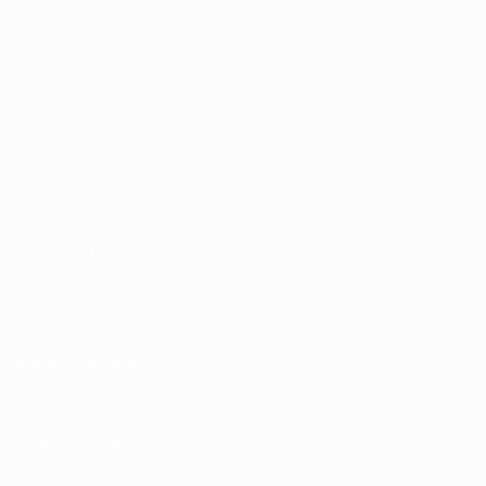
adversários
PSV
UEFA Europa League
checos
Jogos
UEFA.tv
Sorteios
Passatempos
Estatísticas
VISITE TAMBÉM
UEFA.com
Fundação UEFA
MUDAR IDIOMA
Português
English
Français
Deutsch
Русский
Español
Ital
SIGA-NOS EM