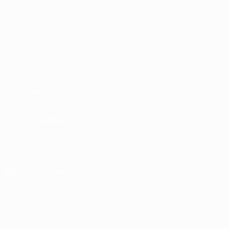
adversários
PSV
UEFA Europa League
checos
Jogos
UEFA.tv
Sorteios
Passatempos
Estatísticas
VISITE TAMBÉM
UEFA.com
Fundação UEFA
MUDAR IDIOMA
Português
English
Français
Deutsch
Русский
Español
Ital
SIGA-NOS EM