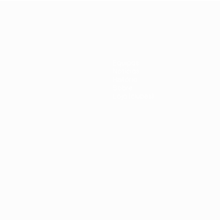
United
italiano
Equipas
Notícias
História
Sobre
Loja (clubes)
iano
Português