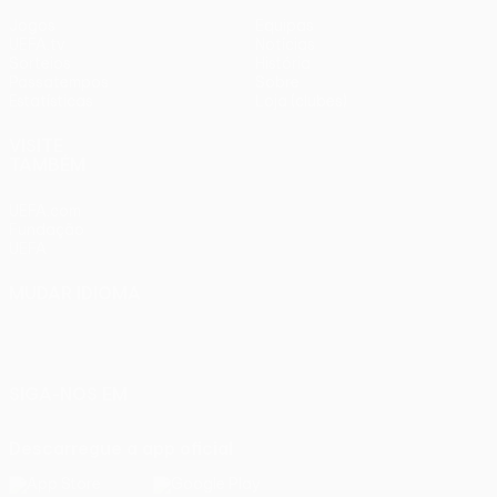
Jogos
Equipas
UEFA.tv
Notícias
Sorteios
História
Passatempos
Sobre
Estatísticas
Loja (clubes)
VISITE
TAMBÉM
UEFA.com
Fundação
UEFA
MUDAR IDIOMA
Português
English
Français
Deutsch
Русский
Español
Italiano
Português
SIGA-NOS EM
Descarregue a app oficial