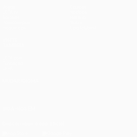
Jogos
Equipas
UEFA.tv
Notícias
Sorteios
História
Passatempos
Sobre
Estatísticas
Loja (clubes)
VISITE
TAMBÉM
UEFA.com
Fundação
UEFA
MUDAR IDIOMA
Português
English
Français
Deutsch
Русский
Español
Italiano
Português
SIGA-NOS EM
Descarregue a app oficial