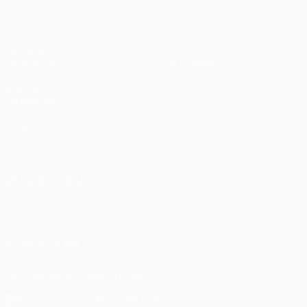
Jogos
Equipas
UEFA.tv
Notícias
Sorteios
História
Passatempos
Sobre
Estatísticas
Loja (clubes)
VISITE
TAMBÉM
UEFA.com
Fundação
UEFA
MUDAR IDIOMA
Português
English
Français
Deutsch
Русский
Español
Italiano
Português
SIGA-NOS EM
Descarregue a app oficial