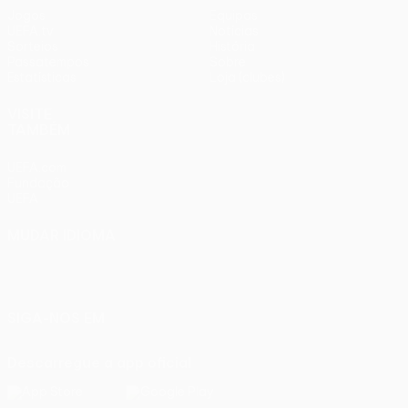
Jogos
Equipas
UEFA.tv
Notícias
Sorteios
História
Passatempos
Sobre
Estatísticas
Loja (clubes)
VISITE
TAMBÉM
UEFA.com
Fundação
UEFA
MUDAR IDIOMA
Português
English
Français
Deutsch
Русский
Español
Italiano
Português
SIGA-NOS EM
Descarregue a app oficial