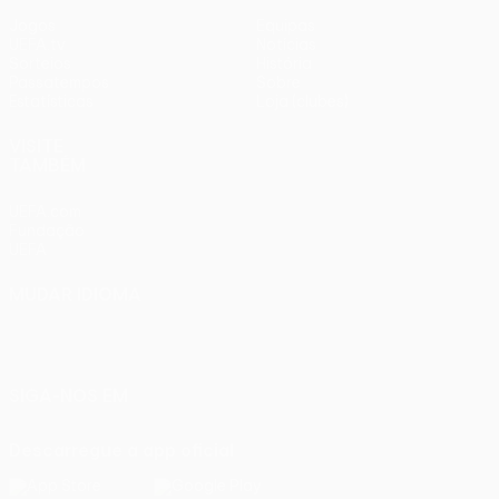
Jogos
Equipas
UEFA.tv
Notícias
Sorteios
História
Passatempos
Sobre
Estatísticas
Loja (clubes)
VISITE
TAMBÉM
UEFA.com
Fundação
UEFA
MUDAR IDIOMA
Português
English
Français
Deutsch
Русский
Español
Italiano
Português
SIGA-NOS EM
Descarregue a app oficial