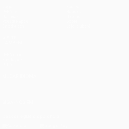
Jogos
Equipas
UEFA.tv
Notícias
Sorteios
História
Passatempos
Sobre
Estatísticas
Loja (clubes)
VISITE
TAMBÉM
UEFA.com
Fundação
UEFA
MUDAR IDIOMA
Português
English
Français
Deutsch
Русский
Español
Italiano
Português
SIGA-NOS EM
Descarregue a app oficial