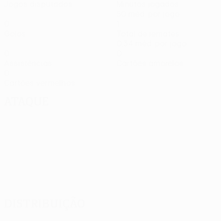
Jogos disputados
Minutos jogados
50 méd. por jogo
0
1
Golos
Total de remates
0,34 méd. por jogo
0
0
Assistências
Cartões amarelos
0
Cartões vermelhos
Ataque
Distribuição