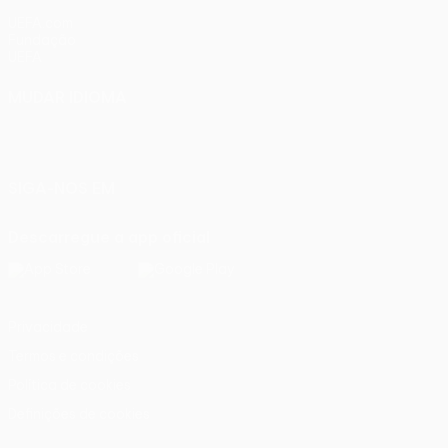
UEFA.com
Fundação
UEFA
MUDAR IDIOMA
Português
English
Français
Deutsch
Русский
Español
Italiano
Português
SIGA-NOS EM
Descarregue a app oficial
Privacidade
Termos e condições
Política de cookies
Definições de cookies