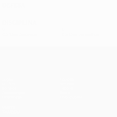
Defesa
Disciplina
0
0
Cartões amarelos
Cartões vermelhos
UEFA Europa League
Jogos
Equipas
UEFA.tv
Notícias
Sorteios
História
Passatempos
Sobre
Estatísticas
Loja (clubes)
VISITE
TAMBÉM