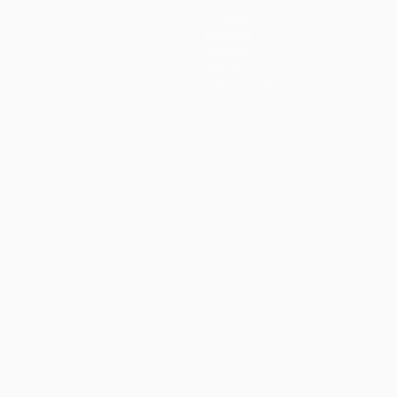
Equipas
Notícias
História
Sobre
Loja (clubes)
iano
Português