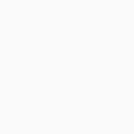
Jogos
UEFA.tv
Sorteios
Passatempos
Estatísticas
VISITE TAMBÉM
UEFA.com
Fundação UEFA
MUDAR IDIOMA
Português
English
Français
Deutsch
Русский
Español
Ital
SIGA-NOS EM
Descarregue a app oficial
Privacidade