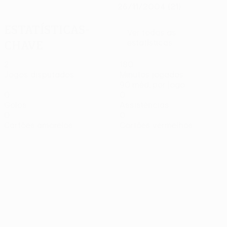
26/11/2004 (21)
Estatísticas-
Ver todas as
chave
estatísticas
2
180
Jogos disputados
Minutos jogados
90 méd. por jogo
0
0
Golos
Assistências
0
0
Cartões amarelos
Cartões vermelhos