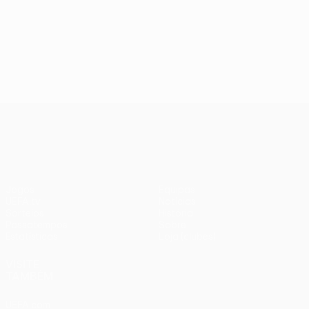
UEFA Europa League
Jogos
Equipas
UEFA.tv
Notícias
Sorteios
História
Passatempos
Sobre
Estatísticas
Loja (clubes)
VISITE
TAMBÉM
UEFA.com