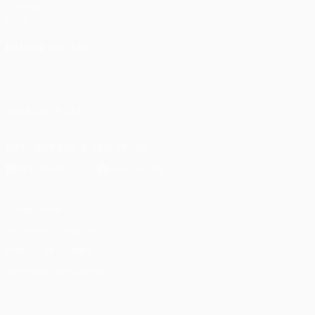
Fundação
UEFA
MUDAR IDIOMA
Português
English
Français
Deutsch
Русский
Español
Italiano
Português
SIGA-NOS EM
Descarregue a app oficial
Privacidade
Termos e condições
Política de cookies
Definições de cookies