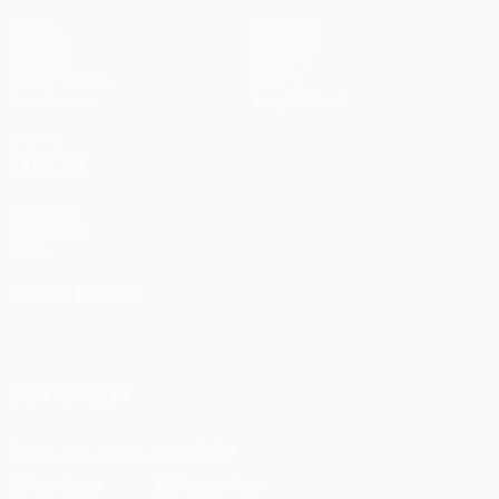
Jogos
Equipas
UEFA.tv
Notícias
Sorteios
História
Passatempos
Sobre
Estatísticas
Loja (clubes)
VISITE
TAMBÉM
UEFA.com
Fundação
UEFA
MUDAR IDIOMA
Português
English
Français
Deutsch
Русский
Español
Italiano
Português
SIGA-NOS EM
Descarregue a app oficial