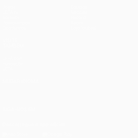
Jogos
Equipas
UEFA.tv
Notícias
Sorteios
História
Passatempos
Sobre
Estatísticas
Loja (clubes)
VISITE
TAMBÉM
UEFA.com
Fundação
UEFA
MUDAR IDIOMA
Português
English
Français
Deutsch
Русский
Español
Italiano
Português
SIGA-NOS EM
Descarregue a app oficial