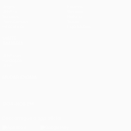
Jogos
Equipas
UEFA.tv
Notícias
Sorteios
História
Passatempos
Sobre
Estatísticas
Loja (clubes)
VISITE
TAMBÉM
UEFA.com
Fundação
UEFA
MUDAR IDIOMA
Português
English
Français
Deutsch
Русский
Español
Italiano
Português
SIGA-NOS EM
Descarregue a app oficial