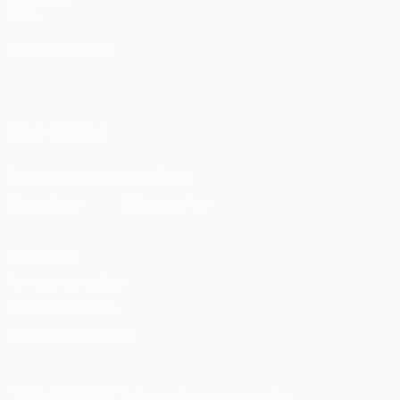
Fundação
UEFA
MUDAR IDIOMA
Português
English
Français
Deutsch
Русский
Español
Italiano
Português
SIGA-NOS EM
Descarregue a app oficial
Privacidade
Termos e condições
Política de cookies
Definições de cookies
© 1998-2026 UEFA. Todos os direitos reservados