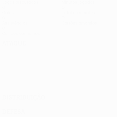
Jogos disputados
Minutos jogados
0
0
Golos
Total de remates
0
0
Assistências
Cartões amarelos
0
Cartões vermelhos
Ataque
Distribuição
Defesa