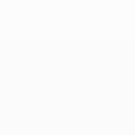
Disciplina
0
0
Cartões amarelos
Cartões vermelhos
UEFA Europa League
Jogos
Equipas
UEFA.tv
Notícias
Sorteios
História
Passatempos
Sobre
Estatísticas
Loja (clubes)
VISITE
TAMBÉM
UEFA.com