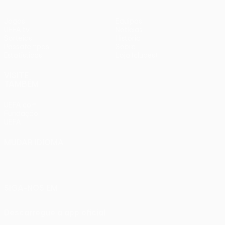
Jogos
Equipas
UEFA.tv
Notícias
Sorteios
História
Passatempos
Sobre
Estatísticas
Loja (clubes)
VISITE
TAMBÉM
UEFA.com
Fundação
UEFA
MUDAR IDIOMA
Português
English
Français
Deutsch
Русский
Español
Italiano
Português
SIGA-NOS EM
Descarregue a app oficial