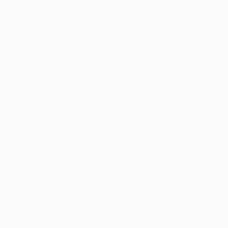
Jogos
Equipas
UEFA.tv
Notícias
Sorteios
História
Passatempos
Sobre
Estatísticas
Loja (clubes)
VISITE
TAMBÉM
UEFA.com
Fundação
UEFA
MUDAR IDIOMA
Português
English
Français
Deutsch
Русский
Español
Italiano
Português
SIGA-NOS EM
Descarregue a app oficial