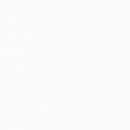
Jogos
UEFA.tv
Sorteios
Passatempos
Estatísticas
VISITE TAMBÉM
UEFA.com
Fundação UEFA
MUDAR IDIOMA
Português
English
Français
Deutsch
Русский
Español
Ital
SIGA-NOS EM
Descarregue a app oficial
Privacidade