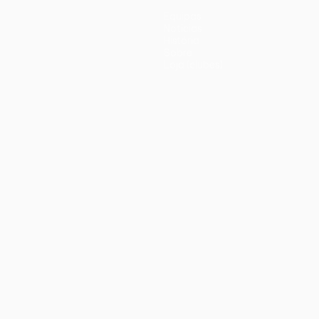
Equipas
Notícias
História
Sobre
Loja (clubes)
iano
Português