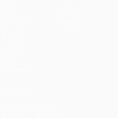
Jogos
Equipas
UEFA.tv
Notícias
Sorteios
História
Passatempos
Sobre
Estatísticas
Loja (clubes)
VISITE
TAMBÉM
UEFA.com
Fundação
UEFA
MUDAR IDIOMA
Português
English
Français
Deutsch
Русский
Español
Italiano
Português
SIGA-NOS EM
Descarregue a app oficial