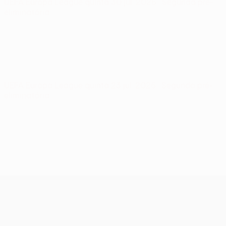
UEFA Europa League
quinta 30 jul. 2026
· Segunda pré-
eliminatória
UEFA Europa League
quinta 23 jul. 2026
· Segunda pré-
eliminatória
UEFA Europa League