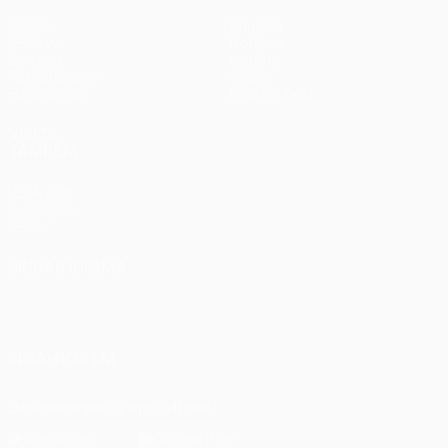
Jogos
Equipas
UEFA.tv
Notícias
Sorteios
História
Passatempos
Sobre
Estatísticas
Loja (clubes)
VISITE
TAMBÉM
UEFA.com
Fundação
UEFA
MUDAR IDIOMA
Português
English
Français
Deutsch
Русский
Español
Italiano
Português
SIGA-NOS EM
Descarregue a app oficial