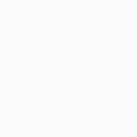
Jogos
Equipas
UEFA.tv
Notícias
Sorteios
História
Passatempos
Sobre
Estatísticas
Loja (clubes)
VISITE
TAMBÉM
UEFA.com
Fundação
UEFA
MUDAR IDIOMA
Português
English
Français
Deutsch
Русский
Español
Italiano
Português
SIGA-NOS EM
Descarregue a app oficial