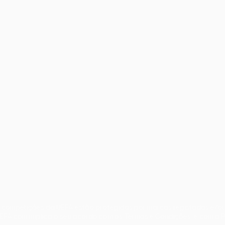
iano
Português
s competições da UEFA estão protegidas por marcas registadas e/ou 
 UEFA.com implica o seu acordo com os Termos e Condições, e com a P