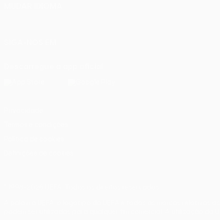
MUDAR IDIOMA
Português
English
Français
Deutsch
Русский
Español
Ital
SIGA-NOS EM
Descarregue a app oficial
Privacidade
Termos e condições
Política de cookies
Definições de cookies
© 1998-2026 UEFA. Todos os direitos reservados
A palavra UEFA, o logótipo da UEFA e todas as marcas relativas à
podem ser utilizadas para qualquer fim comercial. A utilização do