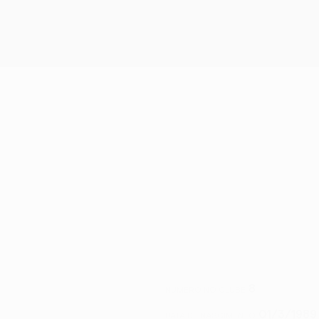
8
NÚMERO NO CLUBE
01/3/1989 
DATA DE NASCIMENTO