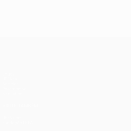
UEFA Europa League
Jogos
UEFA.tv
Sorteios
Passatempos
Estatísticas
VISITE TAMBÉM
UEFA.com
Fundação UEFA