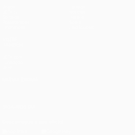
Jogos
Equipas
UEFA.tv
Notícias
Sorteios
História
Passatempos
Sobre
Estatísticas
Loja (clubes)
VISITE
TAMBÉM
UEFA.com
Fundação
UEFA
MUDAR IDIOMA
Português
English
Français
Deutsch
Русский
Español
Italiano
Português
SIGA-NOS EM
Descarregue a app oficial