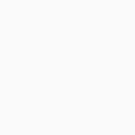
Jogos
Equipas
UEFA.tv
Notícias
Sorteios
História
Passatempos
Sobre
Estatísticas
Loja (clubes)
VISITE
TAMBÉM
UEFA.com
Fundação
UEFA
MUDAR IDIOMA
Português
English
Français
Deutsch
Русский
Español
Italiano
Português
SIGA-NOS EM
Descarregue a app oficial