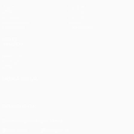
Jogos
Equipas
UEFA.tv
Notícias
Sorteios
História
Passatempos
Sobre
Estatísticas
Loja (clubes)
VISITE
TAMBÉM
UEFA.com
Fundação
UEFA
MUDAR IDIOMA
Português
English
Français
Deutsch
Русский
Español
Italiano
Português
SIGA-NOS EM
Descarregue a app oficial