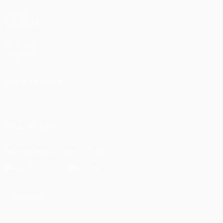
VISITE
TAMBÉM
UEFA.com
Fundação
UEFA
MUDAR IDIOMA
Português
English
Français
Deutsch
Русский
Español
Italiano
Português
SIGA-NOS EM
Descarregue a app oficial
Privacidade
Termos e condições