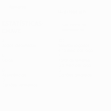
Roménia
PAÍS
DATA DE NASCIMENTO
14/8/1998 (27)
Estatísticas-
Ver todas as
chave
estatísticas
2
135
Jogos disputados
Minutos jogados
67,5 méd. por jogo
0
1
Golos
Total de remates
0,5 méd. por jogo
0
0
Assistências
Cartões amarelos
0
Cartões vermelhos