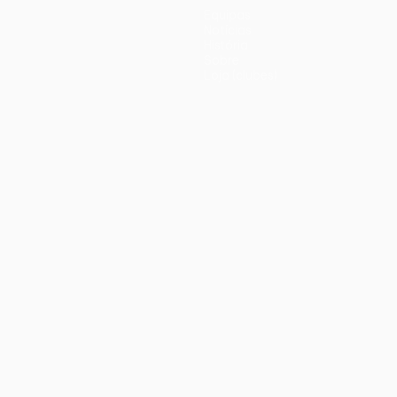
Equipas
Notícias
História
Sobre
Loja (clubes)
iano
Português