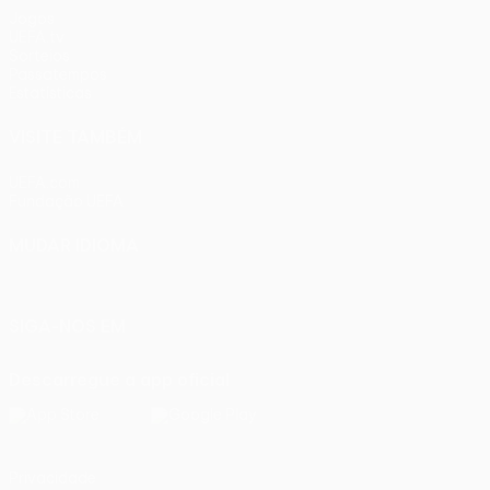
Jogos
UEFA.tv
Sorteios
Passatempos
Estatísticas
VISITE TAMBÉM
UEFA.com
Fundação UEFA
MUDAR IDIOMA
Português
English
Français
Deutsch
Русский
Español
Ital
SIGA-NOS EM
Descarregue a app oficial
Privacidade