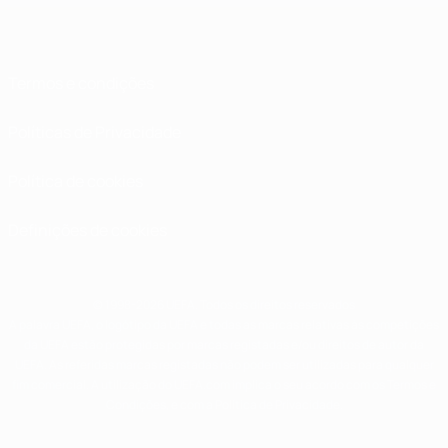
Termos e condições
Políticas de Privacidade
Política de cookies
Definições de cookies
© 1998-2026 UEFA. Todos os direitos reservados
A palavra UEFA, o logótipo da UEFA e todas as marcas relativas às competições
da UEFA estão protegidas por marcas registadas e/ou direitos de autor da
UEFA. As referidas marcas registadas não podem ser utilizadas para qualquer
fim comercial. A utilização do UEFA.com implica o seu acordo com os Termos e
Condições, e com a Política de Privacidade.