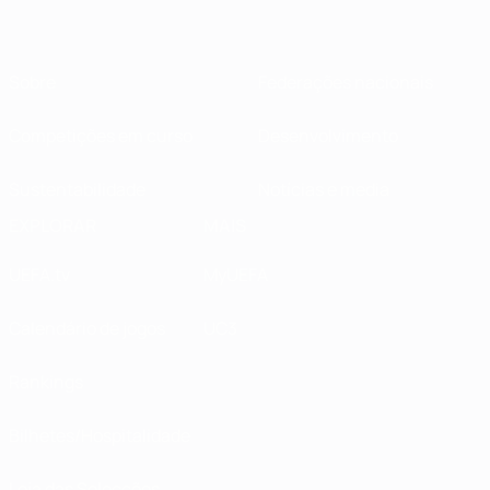
Sobre
Federações nacionais
Competições em curso
Desenvolvimento
Sustentabilidade
Notícias e media
EXPLORAR
MAIS
UEFA.tv
MyUEFA
Calendário de jogos
UC3
Rankings
Bilhetes/Hospitalidade
Loja das Selecções