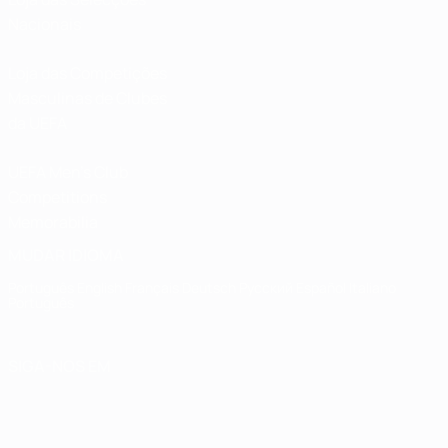
Nacionais
Loja das Competições
Masculinas de Clubes
da UEFA
UEFA Men's Club
Competitions
Memorabilia
MUDAR IDIOMA
Português
English
Français
Deutsch
Русский
Español
Italiano
Português
SIGA-NOS EM