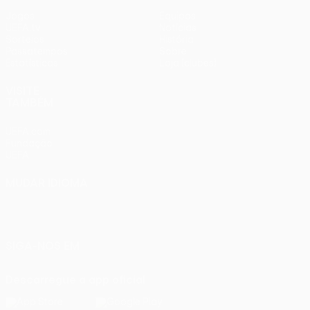
Jogos
Equipas
UEFA.tv
Notícias
Sorteios
História
Passatempos
Sobre
Estatísticas
Loja (clubes)
VISITE
TAMBÉM
UEFA.com
Fundação
UEFA
MUDAR IDIOMA
Português
English
Français
Deutsch
Русский
Español
Italiano
Português
SIGA-NOS EM
Descarregue a app oficial