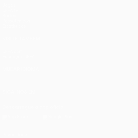
Jogos
UEFA.tv
Sorteios
Passatempos
Estatísticas
VISITE TAMBÉM
UEFA.com
Fundação UEFA
MUDAR IDIOMA
Português
English
Français
Deutsch
Русский
Español
Ital
SIGA-NOS EM
Descarregue a app oficial
Privacidade