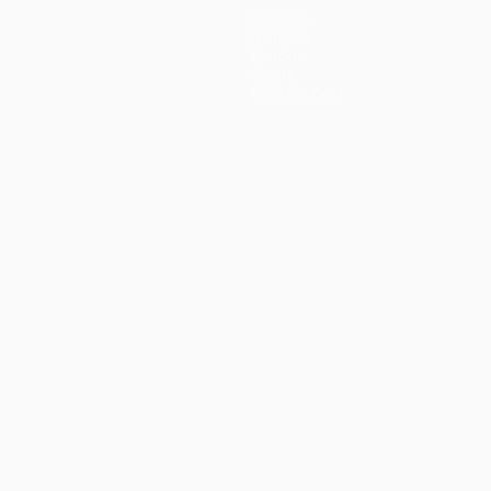
Equipas
Notícias
História
Sobre
Loja (clubes)
iano
Português