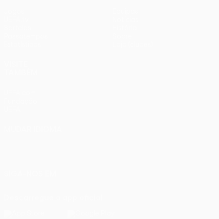
Jogos
Equipas
UEFA.tv
Notícias
Sorteios
História
Passatempos
Sobre
Estatísticas
Loja (clubes)
VISITE
TAMBÉM
UEFA.com
Fundação
UEFA
MUDAR IDIOMA
Português
English
Français
Deutsch
Русский
Español
Italiano
Português
SIGA-NOS EM
Descarregue a app oficial