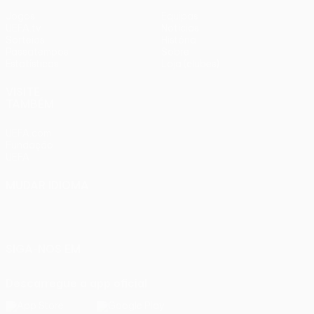
Jogos
Equipas
UEFA.tv
Notícias
Sorteios
História
Passatempos
Sobre
Estatísticas
Loja (clubes)
VISITE
TAMBÉM
UEFA.com
Fundação
UEFA
MUDAR IDIOMA
Português
English
Français
Deutsch
Русский
Español
Italiano
Português
SIGA-NOS EM
Descarregue a app oficial