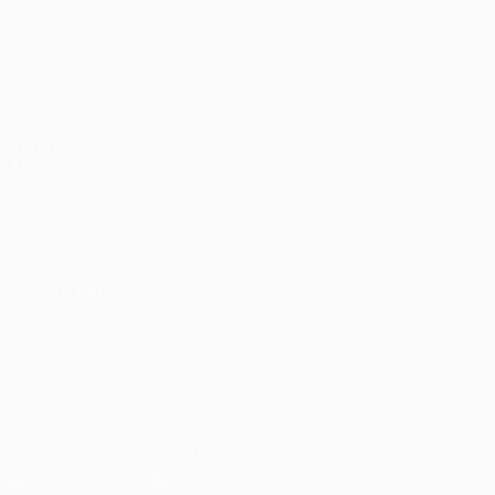
Jogos
Equipas
UEFA.tv
Notícias
Sorteios
História
Passatempos
Sobre
Estatísticas
Loja (clubes)
VISITE
TAMBÉM
UEFA.com
Fundação
UEFA
MUDAR IDIOMA
Português
English
Français
Deutsch
Русский
Español
Italiano
Português
SIGA-NOS EM
Descarregue a app oficial