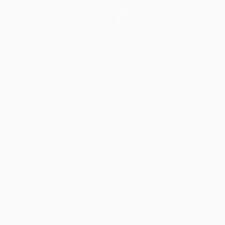
Equipas
Notícias
História
Sobre
Loja (clubes)
iano
Português