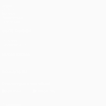
Jogos
UEFA.tv
Sorteios
Passatempos
Estatísticas
VISITE TAMBÉM
UEFA.com
Fundação UEFA
MUDAR IDIOMA
Português
English
Français
Deutsch
Русский
Español
Ital
SIGA-NOS EM
Descarregue a app oficial
Privacidade