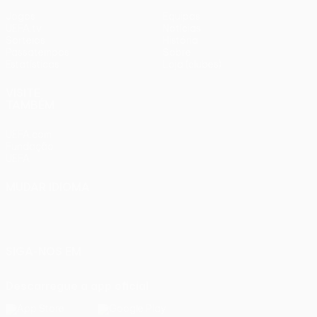
Jogos
Equipas
UEFA.tv
Notícias
Sorteios
História
Passatempos
Sobre
Estatísticas
Loja (clubes)
VISITE
TAMBÉM
UEFA.com
Fundação
UEFA
MUDAR IDIOMA
Português
English
Français
Deutsch
Русский
Español
Italiano
Português
SIGA-NOS EM
Descarregue a app oficial