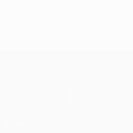
UEFA Europa League
Jogos
Equipas
UEFA.tv
Notícias
Sorteios
História
Passatempos
Sobre
Estatísticas
Loja (clubes)
VISITE
TAMBÉM