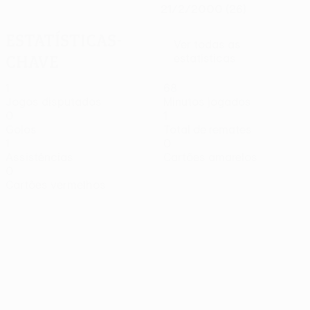
21/2/2000 (26)
Estatísticas-
Ver todas as
chave
estatísticas
1
68
Jogos disputados
Minutos jogados
0
1
Golos
Total de remates
1
0
Assistências
Cartões amarelos
0
Cartões vermelhos