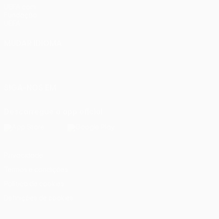
UEFA.com
Fundação
UEFA
MUDAR IDIOMA
Português
English
Français
Deutsch
Русский
Español
Italiano
Português
SIGA-NOS EM
Descarregue a app oficial
Privacidade
Termos e condições
Política de cookies
Definições de cookies