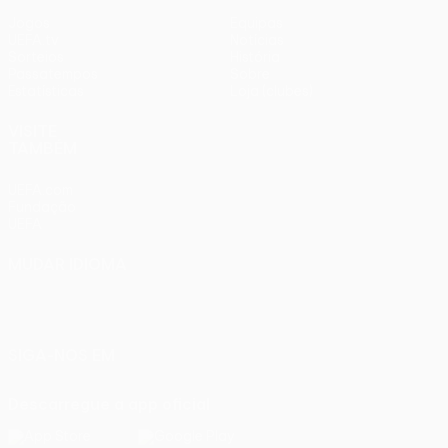
Jogos
Equipas
UEFA.tv
Notícias
Sorteios
História
Passatempos
Sobre
Estatísticas
Loja (clubes)
VISITE
TAMBÉM
UEFA.com
Fundação
UEFA
MUDAR IDIOMA
Português
English
Français
Deutsch
Русский
Español
Italiano
Português
SIGA-NOS EM
Descarregue a app oficial