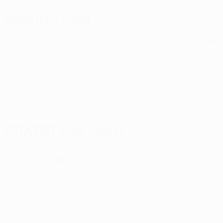
Próximo jogo
UEFA Europa League
quinta 13 ago. 2026
· 3ª pré-eliminat
Estatísticas-chave
0
Cartões amarelos