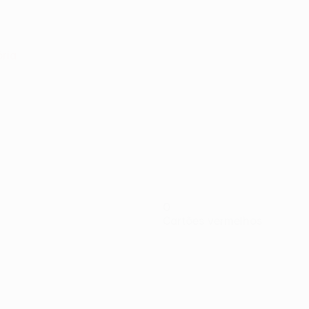
ória
0
Cartões vermelhos