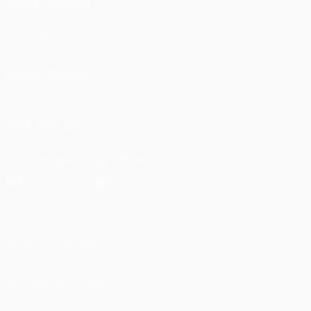
VISITE TAMBÉM
UEFA.com
Fundação UEFA
MUDAR IDIOMA
Português
English
Français
Deutsch
Русский
Español
Ital
SIGA-NOS EM
Descarregue a app oficial
Privacidade
Termos e condições
Política de cookies
Definições de cookies