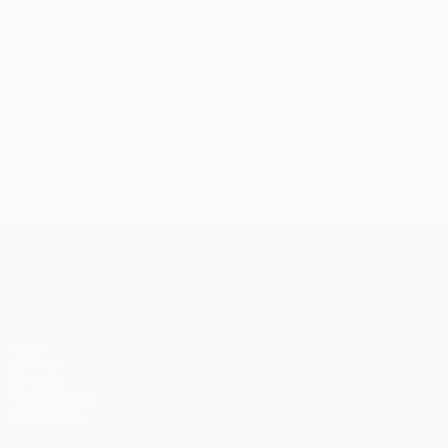
UEFA Europa League
Jogos
UEFA.tv
Sorteios
Passatempos
Estatísticas