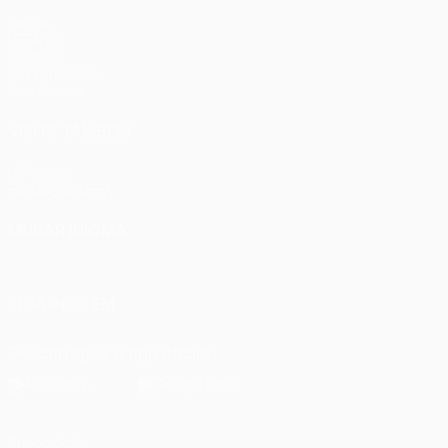
Jogos
UEFA.tv
Sorteios
Passatempos
Estatísticas
VISITE TAMBÉM
UEFA.com
Fundação UEFA
MUDAR IDIOMA
Português
English
Français
Deutsch
Русский
Español
Ital
SIGA-NOS EM
Descarregue a app oficial
Privacidade