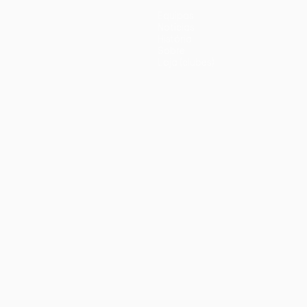
Equipas
Notícias
História
Sobre
Loja (clubes)
iano
Português