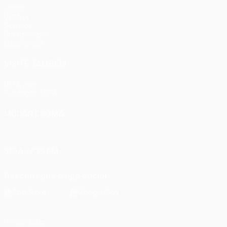
Jogos
UEFA.tv
Sorteios
Passatempos
Estatísticas
VISITE TAMBÉM
UEFA.com
Fundação UEFA
MUDAR IDIOMA
Português
English
Français
Deutsch
Русский
Español
Ital
SIGA-NOS EM
Descarregue a app oficial
Privacidade