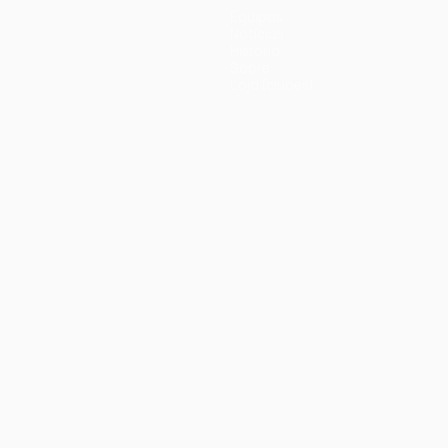
Equipas
Notícias
História
Sobre
Loja (clubes)
iano
Português