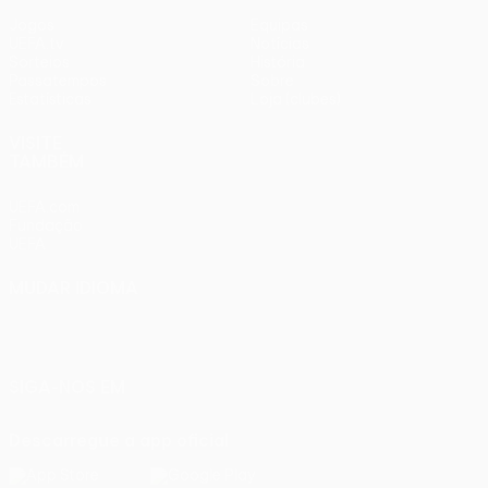
Jogos
Equipas
UEFA.tv
Notícias
Sorteios
História
Passatempos
Sobre
Estatísticas
Loja (clubes)
VISITE
TAMBÉM
UEFA.com
Fundação
UEFA
MUDAR IDIOMA
Português
English
Français
Deutsch
Русский
Español
Italiano
Português
SIGA-NOS EM
Descarregue a app oficial