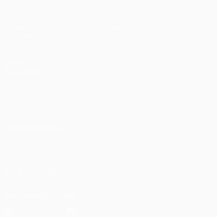
Jogos
Equipas
UEFA.tv
Notícias
Sorteios
História
Passatempos
Sobre
Estatísticas
Loja (clubes)
VISITE
TAMBÉM
UEFA.com
Fundação
UEFA
MUDAR IDIOMA
Português
English
Français
Deutsch
Русский
Español
Italiano
Português
SIGA-NOS EM
Descarregue a app oficial