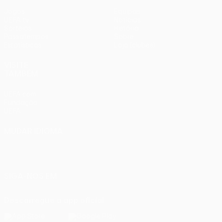
Jogos
Equipas
UEFA.tv
Notícias
Sorteios
História
Passatempos
Sobre
Estatísticas
Loja (clubes)
VISITE
TAMBÉM
UEFA.com
Fundação
UEFA
MUDAR IDIOMA
Português
English
Français
Deutsch
Русский
Español
Italiano
Português
SIGA-NOS EM
Descarregue a app oficial