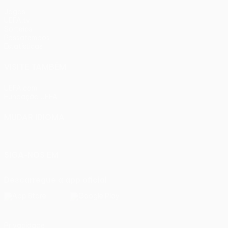
Jogos
UEFA.tv
Sorteios
Passatempos
Estatísticas
VISITE TAMBÉM
UEFA.com
Fundação UEFA
MUDAR IDIOMA
Português
English
Français
Deutsch
Русский
Español
Ital
SIGA-NOS EM
Descarregue a app oficial
Privacidade