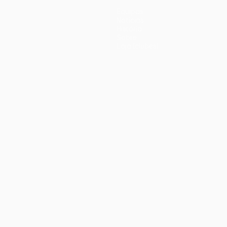
Equipas
Notícias
História
Sobre
Loja (clubes)
iano
Português