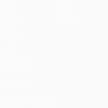
Jogos
Equipas
UEFA.tv
Notícias
Sorteios
História
Passatempos
Sobre
Estatísticas
Loja (clubes)
VISITE
TAMBÉM
UEFA.com
Fundação
UEFA
MUDAR IDIOMA
Português
English
Français
Deutsch
Русский
Español
Italiano
Português
SIGA-NOS EM
Descarregue a app oficial