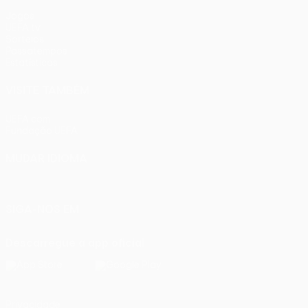
Jogos
UEFA.tv
Sorteios
Passatempos
Estatísticas
VISITE TAMBÉM
UEFA.com
Fundação UEFA
MUDAR IDIOMA
Português
English
Français
Deutsch
Русский
Español
Ital
SIGA-NOS EM
Descarregue a app oficial
Privacidade