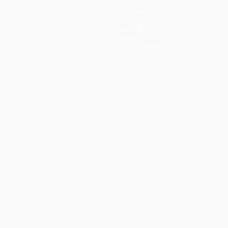
Equipas
Notícias
História
Sobre
Loja (clubes)
iano
Português