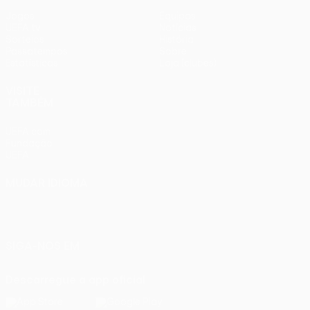
Jogos
Equipas
UEFA.tv
Notícias
Sorteios
História
Passatempos
Sobre
Estatísticas
Loja (clubes)
VISITE
TAMBÉM
UEFA.com
Fundação
UEFA
MUDAR IDIOMA
Português
English
Français
Deutsch
Русский
Español
Italiano
Português
SIGA-NOS EM
Descarregue a app oficial